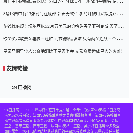
最佳中国超级联赛球队：港口的年轻球员在一场战斗中闻名 伊万放
弃了泰桑（Taishan）
3场比赛中有23张射门在底部 郭安无效传球 鸟儿被用来摆脱它
Setien痴迷于三名后卫
花钱找麻烦！切尔西以5200万美元的价格购买了菲利克斯 签了7年
并在半年内租了夏窗口
缺少英超联赛金靴位三连胜 海拉德落后6球 只有两个连续三个连续
三靴
皇家马德里令人兴奋地消除了皇家学会 安彭负责造成巨大的灾难！
友情链接
24直播网
24直播网——2026世界杯✨花开半夏✨是一个专业的法国VS英格兰直播高
清免费观看网站，法国VS英格兰直播免费直播视频直播，法国VS英格兰直
播在线观看高清直播免费为你提供在线观看NBA直播、NCAA直播、英超
直播、意甲直播、西甲直播、法国VS英格兰直播、美洲杯直播等众多及全
面的服务。您可以随时随地通过我们的平台观看篮球比赛,无需安装任何插