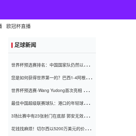
播
欧冠杯直播
足球新闻
世界杯预选赛排名：中国国家队仍然以6分
排名底部 进球差-13令人震惊
您是如何获得世界第一的？巴西1-4阿根
廷：Vinicius 0射击90分钟内
世界杯预选赛-Wang Yudong首次亮相 中国
国家足球队错过了世界杯0-2
最佳中国超级联赛球队：港口的年轻球员在
一场战斗中闻名 伊万放弃了泰桑
3场比赛中有23张射门在底部 郭安无效传球
（Taishan）
鸟儿被用来摆脱它 Setien痴迷于三名后卫
花钱找麻烦！切尔西以5200万美元的价格
购买了菲利克斯 签了7年 并在半年内租了夏