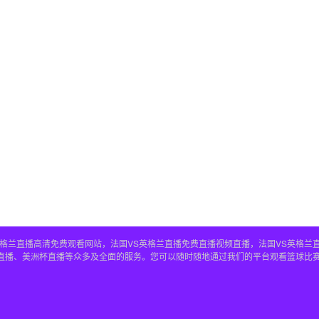
S英格兰直播高清免费观看网站，法国VS英格兰直播免费直播视频直播，法国VS英格兰
兰直播、美洲杯直播等众多及全面的服务。您可以随时随地通过我们的平台观看篮球比赛