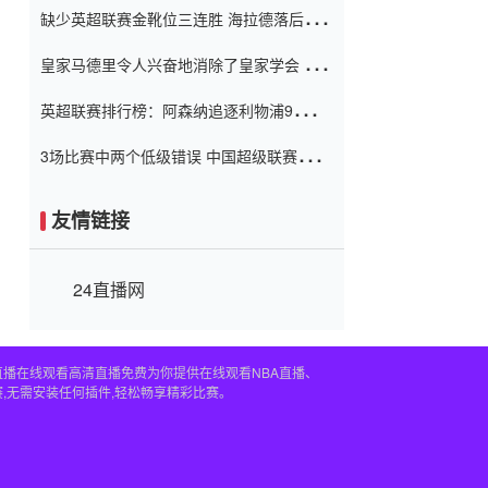
缺少英超联赛金靴位三连胜 海拉德落后6球
窗口
只有两个连续三个连续三靴
皇家马德里令人兴奋地消除了皇家学会 安
彭负责造成巨大的灾难！
英超联赛排行榜：阿森纳追逐利物浦9分 曼
联连续三件坏事
3场比赛中两个低级错误 中国超级联赛的前
守门员很老 是时候让位了 最好的继任者出
现
友情链接
24直播网
直播在线观看高清直播免费为你提供在线观看NBA直播、
,无需安装任何插件,轻松畅享精彩比赛。