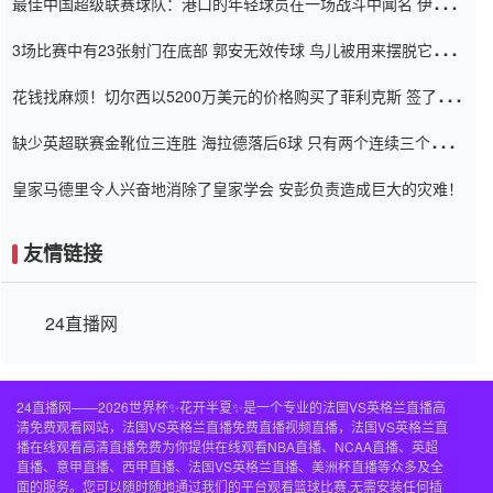
最佳中国超级联赛球队：港口的年轻球员在一场战斗中闻名 伊万放
弃了泰桑（Taishan）
3场比赛中有23张射门在底部 郭安无效传球 鸟儿被用来摆脱它
Setien痴迷于三名后卫
花钱找麻烦！切尔西以5200万美元的价格购买了菲利克斯 签了7年
并在半年内租了夏窗口
缺少英超联赛金靴位三连胜 海拉德落后6球 只有两个连续三个连续
三靴
皇家马德里令人兴奋地消除了皇家学会 安彭负责造成巨大的灾难！
友情链接
24直播网
24直播网——2026世界杯✨花开半夏✨是一个专业的法国VS英格兰直播高
清免费观看网站，法国VS英格兰直播免费直播视频直播，法国VS英格兰直
播在线观看高清直播免费为你提供在线观看NBA直播、NCAA直播、英超
直播、意甲直播、西甲直播、法国VS英格兰直播、美洲杯直播等众多及全
面的服务。您可以随时随地通过我们的平台观看篮球比赛,无需安装任何插