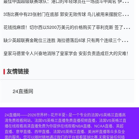
最佳中国超级联赛球队：港口的年轻球员在一场战斗中闻名 伊万放
弃了泰桑（Taishan）
3场比赛中有23张射门在底部 郭安无效传球 鸟儿被用来摆脱它
Setien痴迷于三名后卫
花钱找麻烦！切尔西以5200万美元的价格购买了菲利克斯 签了7年
并在半年内租了夏窗口
缺少英超联赛金靴位三连胜 海拉德落后6球 只有两个连续三个连续
三靴
皇家马德里令人兴奋地消除了皇家学会 安彭负责造成巨大的灾难！
友情链接
24直播网
24直播网——2026世界杯✨花开半夏✨是一个专业的法国VS英格兰直播高
清免费观看网站，法国VS英格兰直播免费直播视频直播，法国VS英格兰直
播在线观看高清直播免费为你提供在线观看NBA直播、NCAA直播、英超
直播、意甲直播、西甲直播、法国VS英格兰直播、美洲杯直播等众多及全
面的服务。您可以随时随地通过我们的平台观看篮球比赛,无需安装任何插