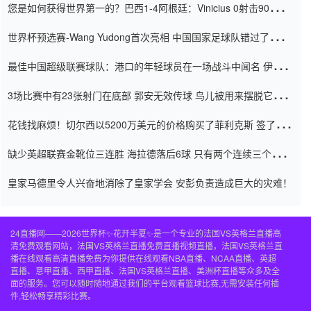
您是如何获得世界第一的？巴西1-4阿根廷：Vinicius 0射击90分钟
内
世界杯预选赛-Wang Yudong首次亮相 中国国家足球队错过了世界
杯0-2
最佳中国超级联赛球队：港口的年轻球员在一场战斗中闻名 伊万放
弃了泰桑（Taishan）
3场比赛中有23张射门在底部 郭安无效传球 鸟儿被用来摆脱它
Setien痴迷于三名后卫
花钱找麻烦！切尔西以5200万美元的价格购买了菲利克斯 签了7年
并在半年内租了夏窗口
缺少英超联赛金靴位三连胜 海拉德落后6球 只有两个连续三个连续
三靴
皇家马德里令人兴奋地消除了皇家学会 安彭负责造成巨大的灾难！
24直播网——2026世界杯✨花开半夏✨是一个专业的法国VS英格兰直播高
清免费观看网站，法国VS英格兰直播免费直播视频直播，法国VS英格兰直
播在线观看高清直播免费为你提供在线观看NBA直播、NCAA直播、英超
直播、意甲直播、西甲直播、法国VS英格兰直播、美洲杯直播等众多及全
面的服务。您可以随时随地通过我们的平台观看篮球比赛,无需安装任何插
件,轻松畅享精彩比赛。