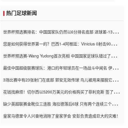
热门足球新闻
世界杯预选赛排名：中国国家队仍然以6分排名底部 进球差-13令人
震惊
您是如何获得世界第一的？巴西1-4阿根廷：Vinicius 0射击90分钟
内
世界杯预选赛-Wang Yudong首次亮相 中国国家足球队错过了世界
杯0-2
最佳中国超级联赛球队：港口的年轻球员在一场战斗中闻名 伊万放
弃了泰桑（Taishan）
3场比赛中有23张射门在底部 郭安无效传球 鸟儿被用来摆脱它
Setien痴迷于三名后卫
花钱找麻烦！切尔西以5200万美元的价格购买了菲利克斯 签了7年
并在半年内租了夏窗口
缺少英超联赛金靴位三连胜 海拉德落后6球 只有两个连续三个连续
三靴
皇家马德里令人兴奋地消除了皇家学会 安彭负责造成巨大的灾难！