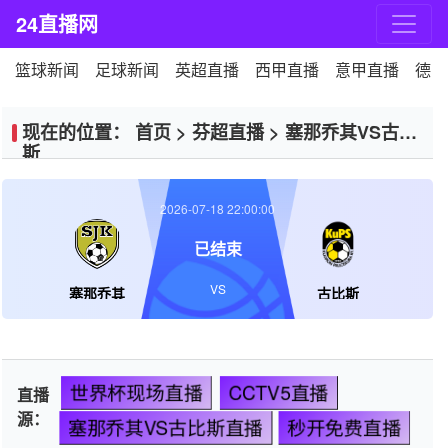
24直播网
篮球新闻
足球新闻
英超直播
西甲直播
意甲直播
德甲
现在的位置：
首页
>
芬超直播
>
塞那乔其VS古比
斯
2026-07-18 22:00:00
已结束
VS
塞那乔其
古比斯
世界杯现场直播
CCTV5直播
直播
源：
塞那乔其VS古比斯直播
秒开免费直播