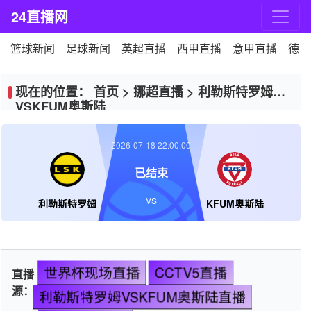
24直播网
篮球新闻
足球新闻
英超直播
西甲直播
意甲直播
德甲
现在的位置：
首页
>
挪超直播
>
利勒斯特罗姆
VSKFUM奥斯陆
2026-07-18 22:00:00
已结束
VS
利勒斯特罗姆
KFUM奥斯陆
世界杯现场直播
CCTV5直播
直播
源：
利勒斯特罗姆VSKFUM奥斯陆直播