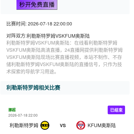
秒开免费直播
比赛时间: 2026-07-18 22:00:00
对阵双方:
利勒斯特罗姆VSKFUM奥斯陆
利勒斯特罗姆VSKFUM奥斯陆：在线看利勒斯特罗姆
VSKFUM奥斯陆高清直播，24直播网提供利勒斯特罗姆
VSKFUM奥斯陆现场比赛直播视频，本站不制作、不存
储利勒斯特罗姆VSKFUM奥斯陆的直播信号，只作为技
术探索的导航学习用途。
利勒斯特罗姆相关比赛
挪超
已结束
2026-07-18 22:00
利勒斯特罗姆
KFUM奥斯陆
VS