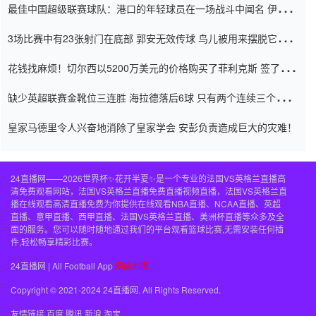
最佳中国超级联赛球队：港口的年轻球员在一场战斗中闻名 伊万放
弃了泰桑（Taishan）
3场比赛中有23张射门在底部 郭安无效传球 鸟儿被用来摆脱它
Setien痴迷于三名后卫
花钱找麻烦！切尔西以5200万美元的价格购买了菲利克斯 签了7年
并在半年内租了夏窗口
缺少英超联赛金靴位三连胜 海拉德落后6球 只有两个连续三个连续
三靴
皇家马德里令人兴奋地消除了皇家学会 安彭负责造成巨大的灾难！
24直播网——2026世界杯✨花开半夏✨是一个专业的法国VS英格兰直播高
清免费观看网站，法国VS英格兰直播免费直播视频直播，法国VS英格兰直
播在线观看高清直播免费为你提供在线观看NBA直播、NCAA直播、英超
直播、意甲直播、西甲直播、法国VS英格兰直播、美洲杯直播等众多及全
面的服务。您可以随时随地通过我们的平台观看篮球比赛,无需安装任何插
件,轻松畅享精彩比赛。
24直播网 | All Football App
网站地图
Copyright © 2021-2024 24直播网. All Rights Reserved.
友情链接
百度
腾讯
新浪
淘宝