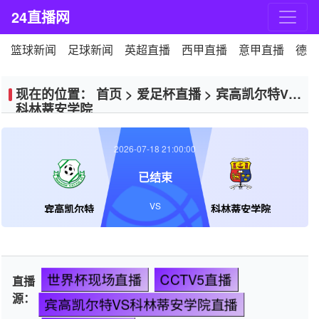
24直播网
篮球新闻
足球新闻
英超直播
西甲直播
意甲直播
德甲
现在的位置：
首页
>
爱足杯直播
>
宾高凯尔特VS
科林蒂安学院
2026-07-18 21:00:00
已结束
VS
宾高凯尔特
科林蒂安学院
世界杯现场直播
CCTV5直播
直播
源：
宾高凯尔特VS科林蒂安学院直播