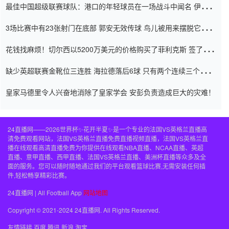
最佳中国超级联赛球队：港口的年轻球员在一场战斗中闻名 伊万放
弃了泰桑（Taishan）
3场比赛中有23张射门在底部 郭安无效传球 鸟儿被用来摆脱它
Setien痴迷于三名后卫
花钱找麻烦！切尔西以5200万美元的价格购买了菲利克斯 签了7年
并在半年内租了夏窗口
缺少英超联赛金靴位三连胜 海拉德落后6球 只有两个连续三个连续
三靴
皇家马德里令人兴奋地消除了皇家学会 安彭负责造成巨大的灾难！
24直播网——2026世界杯✨花开半夏✨是一个专业的法国VS英格兰直播高
清免费观看网站，法国VS英格兰直播免费直播视频直播，法国VS英格兰直
播在线观看高清直播免费为你提供在线观看NBA直播、NCAA直播、英超
直播、意甲直播、西甲直播、法国VS英格兰直播、美洲杯直播等众多及全
面的服务。您可以随时随地通过我们的平台观看篮球比赛,无需安装任何插
件,轻松畅享精彩比赛。
24直播网 | All Football App
网站地图
Copyright © 2021-2024 24直播网. All Rights Reserved.
友情链接
百度
腾讯
新浪
淘宝