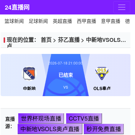
24直播网
篮球新闻
足球新闻
英超直播
西甲直播
意甲直播
德甲
现在的位置：
首页
>
芬乙直播
>
中新地VSOLS奥
卢
2026-07-18 21:00:00
已结束
VS
中新地
OLS奥卢
世界杯现场直播
CCTV5直播
直播
源：
中新地VSOLS奥卢直播
秒开免费直播