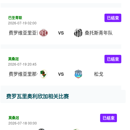
巴圣青联
已结束
2026-07-19 02:00
费罗维亚里亚青年队
桑托斯青年队
VS
莫桑冠
已结束
2026-07-19 20:45
费罗维亚里那卡拉
松戈
VS
费罗瓦里奥利欣加相关比赛
莫桑冠
已结束
2026-07-18 00:00