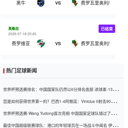
黑牛
费罗瓦里奥利欣加
VS
莫桑冠
已结束
2026-07-18 20:45
费罗维亚
费罗瓦里奥利欣加
VS
热门足球新闻
世界杯预选赛排名：中国国家队仍然以6分排名底部 进球差-13令人
震惊
您是如何获得世界第一的？巴西1-4阿根廷：Vinicius 0射击90分钟
内
世界杯预选赛-Wang Yudong首次亮相 中国国家足球队错过了世界
杯0-2
最佳中国超级联赛球队：港口的年轻球员在一场战斗中闻名 伊万放