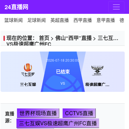
24直播网
篮球新闻
足球新闻
英超直播
西甲直播
意甲直播
德甲
现在的位置：
首页
>
佛山“西甲”直播
>
三七互娱
VS极速超鹰广州FC
2026-07-18 20:30:00
已结束
VS
三七互娱
极速超鹰广州FC
世界杯现场直播
CCTV5直播
直播
源：
三七互娱VS极速超鹰广州FC直播