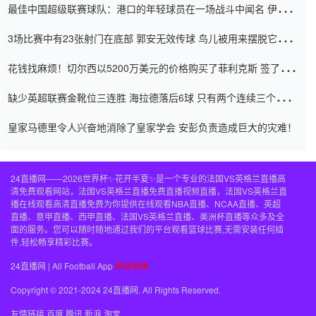
最佳中国超级联赛球队：港口的年轻球员在一场战斗中闻名 伊万放
弃了泰桑（Taishan）
3场比赛中有23张射门在底部 郭安无效传球 鸟儿被用来摆脱它
Setien痴迷于三名后卫
花钱找麻烦！切尔西以5200万美元的价格购买了菲利克斯 签了7年
并在半年内租了夏窗口
缺少英超联赛金靴位三连胜 海拉德落后6球 只有两个连续三个连续
三靴
皇家马德里令人兴奋地消除了皇家学会 安彭负责造成巨大的灾难！
24直播网——2026世界杯✨花开半夏✨是一个专业的法国VS英格兰直播高
清免费观看网站，法国VS英格兰直播免费直播视频直播，法国VS英格兰直
播在线观看高清直播免费为你提供在线观看NBA直播、NCAA直播、英超
直播、意甲直播、西甲直播、法国VS英格兰直播、美洲杯直播等众多及全
面的服务。您可以随时随地通过我们的平台观看篮球比赛,无需安装任何插
件,轻松畅享精彩比赛。
24直播网 | All Football App
网站地图
Copyright © 2021-2024 24直播网. All Rights Reserved.
友情链接
百度
腾讯
新浪
淘宝