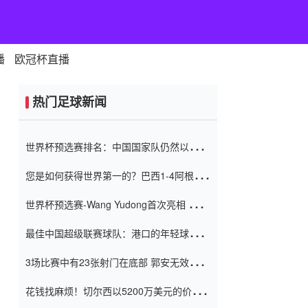
播
欧冠杯直播
热门足球新闻
世界杯预选赛排名：中国国家队仍然以6分
排名底部 进球差-13令人震惊
您是如何获得世界第一的？巴西1-4阿根
廷：Vinicius 0射击90分钟内
世界杯预选赛-Wang Yudong首次亮相 中国
国家足球队错过了世界杯0-2
最佳中国超级联赛球队：港口的年轻球员在
一场战斗中闻名 伊万放弃了泰桑
3场比赛中有23张射门在底部 郭安无效传球
（Taishan）
鸟儿被用来摆脱它 Setien痴迷于三名后卫
花钱找麻烦！切尔西以5200万美元的价格
购买了菲利克斯 签了7年 并在半年内租了夏