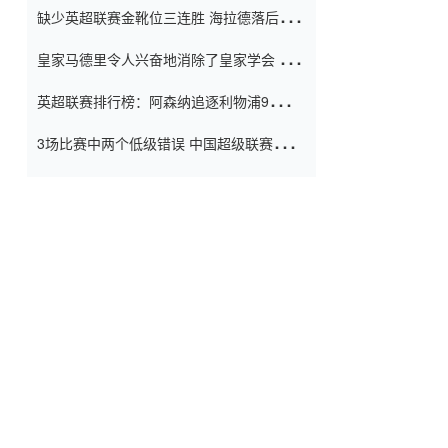
缺少英超联赛金靴位三连胜 海拉德落后6球
窗口
只有两个连续三个连续三靴
皇家马德里令人兴奋地消除了皇家学会 安
彭负责造成巨大的灾难！
英超联赛排行榜：阿森纳追逐利物浦9分 曼
联连续三件坏事
3场比赛中两个低级错误 中国超级联赛的前
守门员很老 是时候让位了 最好的继任者出
现