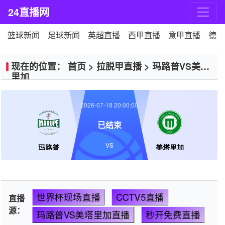
24直播网
篮球新闻
足球新闻
英超直播
西甲直播
意甲直播
德甲
现在的位置：
首页
>
拉脱甲直播
>
玛路普VS美塔
里加
2026-07-18 20:00:00
已结束
VS
玛路普
美塔里加
世界杯现场直播
CCTV5直播
直播
源：
玛路普VS美塔里加直播
秒开免费直播