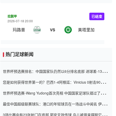
拉脱甲
已结束
2026-07-18 20:00
玛路普
美塔里加
VS
热门足球新闻
世界杯预选赛排名：中国国家队仍然以6分排名底部 进球差-13令人
震惊
您是如何获得世界第一的？巴西1-4阿根廷：Vinicius 0射击90分钟
内
世界杯预选赛-Wang Yudong首次亮相 中国国家足球队错过了世界
杯0-2
最佳中国超级联赛球队：港口的年轻球员在一场战斗中闻名 伊万放
弃了泰桑（Taishan）
3场比赛中有23张射门在底部 郭安无效传球 鸟儿被用来摆脱它