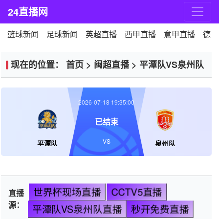
24直播网
篮球新闻
足球新闻
英超直播
西甲直播
意甲直播
德甲
现在的位置：
首页
>
闽超直播
>
平潭队VS泉州队
2026-07-18 19:35:00
已结束
VS
平潭队
泉州队
世界杯现场直播
CCTV5直播
直播
源：
平潭队VS泉州队直播
秒开免费直播