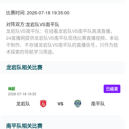
比赛时间: 2026-07-18 19:35:00
对阵双方:
龙岩队VS南平队
龙岩队VS南平队：在线看龙岩队VS南平队高清直播，
24直播网提供龙岩队VS南平队现场比赛直播视频，本站
不制作、不存储龙岩队VS南平队的直播信号，只作为技
术探索的导航学习用途。
龙岩队相关比赛
闽超
已结束
2026-07-18 19:35
龙岩队
南平队
VS
南平队相关比赛