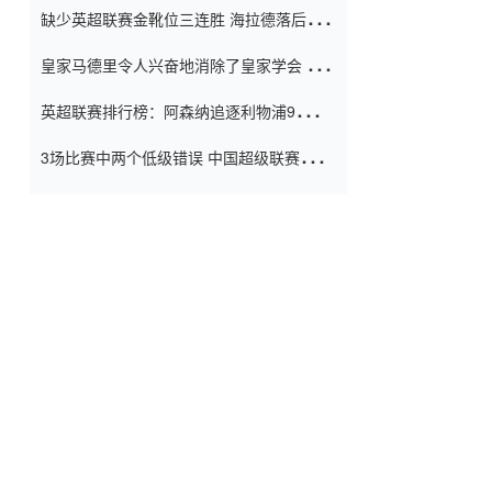
缺少英超联赛金靴位三连胜 海拉德落后6球
窗口
只有两个连续三个连续三靴
皇家马德里令人兴奋地消除了皇家学会 安
彭负责造成巨大的灾难！
英超联赛排行榜：阿森纳追逐利物浦9分 曼
联连续三件坏事
3场比赛中两个低级错误 中国超级联赛的前
守门员很老 是时候让位了 最好的继任者出
现