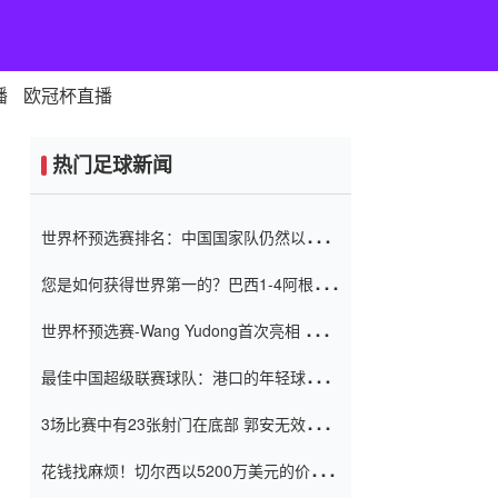
播
欧冠杯直播
热门足球新闻
世界杯预选赛排名：中国国家队仍然以6分
排名底部 进球差-13令人震惊
您是如何获得世界第一的？巴西1-4阿根
廷：Vinicius 0射击90分钟内
世界杯预选赛-Wang Yudong首次亮相 中国
国家足球队错过了世界杯0-2
最佳中国超级联赛球队：港口的年轻球员在
一场战斗中闻名 伊万放弃了泰桑
3场比赛中有23张射门在底部 郭安无效传球
（Taishan）
鸟儿被用来摆脱它 Setien痴迷于三名后卫
花钱找麻烦！切尔西以5200万美元的价格
购买了菲利克斯 签了7年 并在半年内租了夏