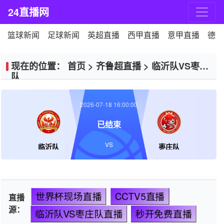
24直播网
篮球新闻
足球新闻
英超直播
西甲直播
意甲直播
德甲
现在的位置：
首页
>
齐鲁超直播
>
临沂队VS枣庄
队
2026-07-18 16:00:00
已结束
VS
临沂队
枣庄队
世界杯现场直播
CCTV5直播
直播
源：
临沂队VS枣庄队直播
秒开免费直播