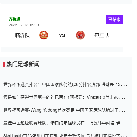
齐鲁超
已结束
2026-07-18 16:00
临沂队
枣庄队
VS
热门足球新闻
世界杯预选赛排名：中国国家队仍然以6分排名底部 进球差-13令人
震惊
您是如何获得世界第一的？巴西1-4阿根廷：Vinicius 0射击90分钟
内
世界杯预选赛-Wang Yudong首次亮相 中国国家足球队错过了世界
杯0-2
最佳中国超级联赛球队：港口的年轻球员在一场战斗中闻名 伊万放
弃了泰桑（Taishan）
3场比赛中有23张射门在底部 郭安无效传球 鸟儿被用来摆脱它