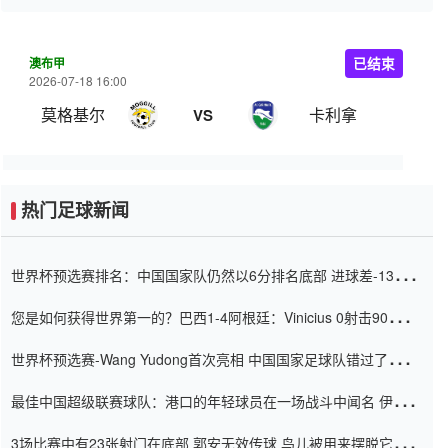
澳布甲
已结束
2026-07-18 16:00
莫格基尔
卡利拿
VS
热门足球新闻
世界杯预选赛排名：中国国家队仍然以6分排名底部 进球差-13令人
震惊
您是如何获得世界第一的？巴西1-4阿根廷：Vinicius 0射击90分钟
内
世界杯预选赛-Wang Yudong首次亮相 中国国家足球队错过了世界
杯0-2
最佳中国超级联赛球队：港口的年轻球员在一场战斗中闻名 伊万放
弃了泰桑（Taishan）
3场比赛中有23张射门在底部 郭安无效传球 鸟儿被用来摆脱它