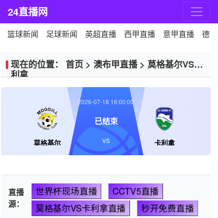
24直播网
篮球新闻
足球新闻
英超直播
西甲直播
意甲直播
德甲
现在的位置：
首页
>
澳布甲直播
>
莫格基尔VS卡
利拿
2026-07-18 16:00:00
已结束
VS
莫格基尔
卡利拿
世界杯现场直播
CCTV5直播
直播
源：
莫格基尔VS卡利拿直播
秒开免费直播