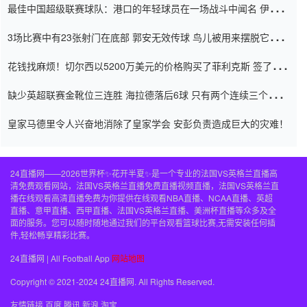
最佳中国超级联赛球队：港口的年轻球员在一场战斗中闻名 伊万放
弃了泰桑（Taishan）
3场比赛中有23张射门在底部 郭安无效传球 鸟儿被用来摆脱它
Setien痴迷于三名后卫
花钱找麻烦！切尔西以5200万美元的价格购买了菲利克斯 签了7年
并在半年内租了夏窗口
缺少英超联赛金靴位三连胜 海拉德落后6球 只有两个连续三个连续
三靴
皇家马德里令人兴奋地消除了皇家学会 安彭负责造成巨大的灾难！
24直播网——2026世界杯✨花开半夏✨是一个专业的法国VS英格兰直播高
清免费观看网站，法国VS英格兰直播免费直播视频直播，法国VS英格兰直
播在线观看高清直播免费为你提供在线观看NBA直播、NCAA直播、英超
直播、意甲直播、西甲直播、法国VS英格兰直播、美洲杯直播等众多及全
面的服务。您可以随时随地通过我们的平台观看篮球比赛,无需安装任何插
件,轻松畅享精彩比赛。
24直播网 | All Football App
网站地图
Copyright © 2021-2024 24直播网. All Rights Reserved.
友情链接
百度
腾讯
新浪
淘宝