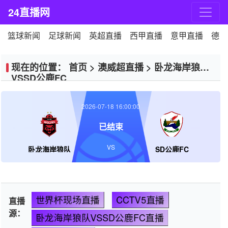
24直播网
篮球新闻
足球新闻
英超直播
西甲直播
意甲直播
德甲
现在的位置：
首页
>
澳威超直播
>
卧龙海岸狼队
VSSD公鹿FC
2026-07-18 16:00:00
已结束
VS
卧龙海岸狼队
SD公鹿FC
世界杯现场直播
CCTV5直播
直播
源：
卧龙海岸狼队VSSD公鹿FC直播