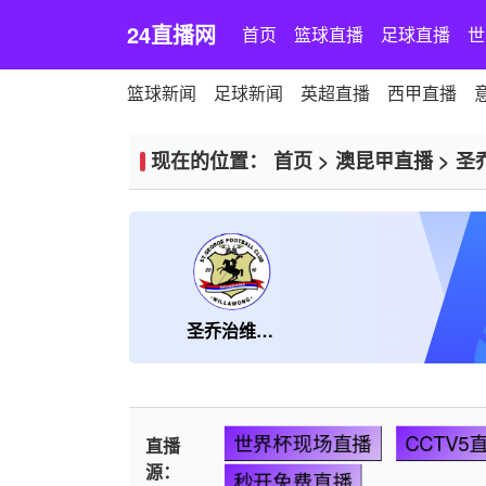
24直播网
首页
篮球直播
足球直播
世
篮球新闻
足球新闻
英超直播
西甲直播
现在的位置：
首页
>
澳昆甲直播
>
圣
圣乔治维莱FC
世界杯现场直播
CCTV5
直播
源：
秒开免费直播