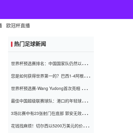
播
欧冠杯直播
热门足球新闻
世界杯预选赛排名：中国国家队仍然以6分
排名底部 进球差-13令人震惊
您是如何获得世界第一的？巴西1-4阿根
廷：Vinicius 0射击90分钟内
世界杯预选赛-Wang Yudong首次亮相 中国
国家足球队错过了世界杯0-2
最佳中国超级联赛球队：港口的年轻球员在
一场战斗中闻名 伊万放弃了泰桑
3场比赛中有23张射门在底部 郭安无效传球
（Taishan）
鸟儿被用来摆脱它 Setien痴迷于三名后卫
花钱找麻烦！切尔西以5200万美元的价格
购买了菲利克斯 签了7年 并在半年内租了夏