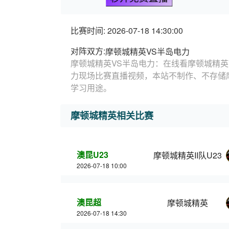
比赛时间: 2026-07-18 14:30:00
对阵双方:
摩顿城精英VS半岛电力
摩顿城精英VS半岛电力：在线看摩顿城精英
力现场比赛直播视频，本站不制作、不存储
学习用途。
摩顿城精英相关比赛
澳昆U23
摩顿城精英II队U23
2026-07-18 10:00
澳昆超
摩顿城精英
2026-07-18 14:30