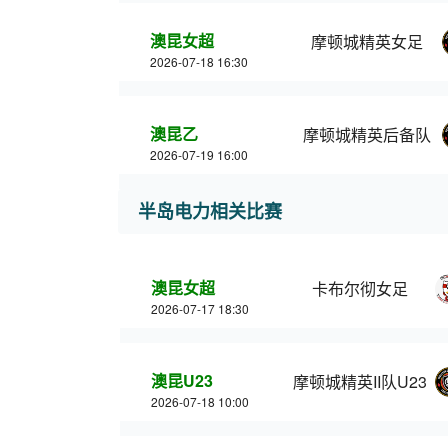
澳昆女超
摩顿城精英女足
2026-07-18 16:30
澳昆乙
摩顿城精英后备队
2026-07-19 16:00
半岛电力相关比赛
澳昆女超
卡布尔彻女足
2026-07-17 18:30
澳昆U23
摩顿城精英II队U23
2026-07-18 10:00