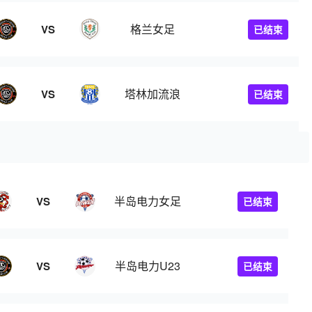
格兰女足
VS
已结束
塔林加流浪
VS
已结束
半岛电力女足
VS
已结束
半岛电力U23
VS
已结束