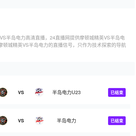
VS半岛电力高清直播，24直播网提供摩顿城精英VS半岛电
摩顿城精英VS半岛电力的直播信号，只作为技术探索的导航
半岛电力U23
VS
已结束
半岛电力
VS
已结束