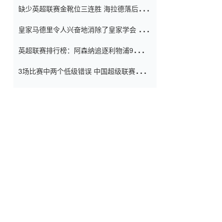
缺少英超联赛金靴位三连胜 海拉德落后6球
窗口
只有两个连续三个连续三靴
皇家马德里令人兴奋地消除了皇家学会 安
彭负责造成巨大的灾难！
英超联赛排行榜：阿森纳追逐利物浦9分 曼
联连续三件坏事
3场比赛中两个低级错误 中国超级联赛的前
守门员很老 是时候让位了 最好的继任者出
现