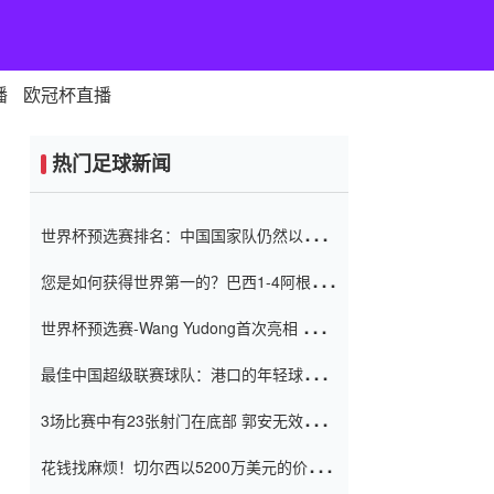
播
欧冠杯直播
热门足球新闻
世界杯预选赛排名：中国国家队仍然以6分
排名底部 进球差-13令人震惊
您是如何获得世界第一的？巴西1-4阿根
廷：Vinicius 0射击90分钟内
世界杯预选赛-Wang Yudong首次亮相 中国
国家足球队错过了世界杯0-2
最佳中国超级联赛球队：港口的年轻球员在
一场战斗中闻名 伊万放弃了泰桑
3场比赛中有23张射门在底部 郭安无效传球
（Taishan）
鸟儿被用来摆脱它 Setien痴迷于三名后卫
花钱找麻烦！切尔西以5200万美元的价格
购买了菲利克斯 签了7年 并在半年内租了夏